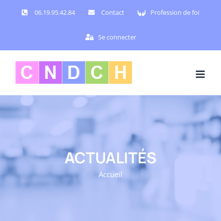
Passer
06.19.95.42.84
Contact
Profession de foi
au
contenu
Se connecter
ACTUALITÉS
Accueil