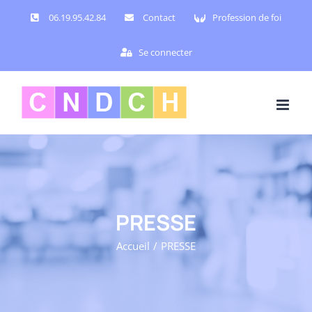
Passer
06.19.95.42.84
Contact
Profession de foi
au
contenu
Se connecter
PRESSE
Accueil
PRESSE