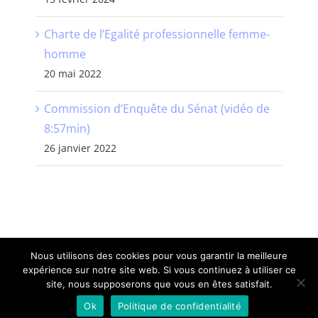
Charte de l’Egalité professionnelle femme-
homme
20 mai 2022
Commission d’Enquête du Sénat (vidéo de
8:57min)
26 janvier 2022
Nous utilisons des cookies pour vous garantir la meilleure
expérience sur notre site web. Si vous continuez à utiliser ce
©
CNDCH
| Tous Droits Réservés |
Mentions Légales
| Site
site, nous supposerons que vous en êtes satisfait.
web
VENDELIS
Ok
Politique de confidentialité