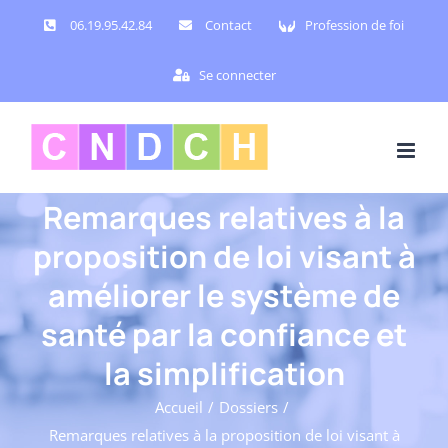
Passer
06.19.95.42.84
Contact
Profession de foi
au
contenu
Se connecter
Remarques relatives à la
proposition de loi visant à
améliorer le système de
santé par la confiance et
la simplification
Accueil
Dossiers
Remarques relatives à la proposition de loi visant à