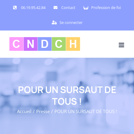
Passer
06.19.95.42.84
Contact
Profession de foi
au
contenu
Se connecter
POUR UN SURSAUT DE
TOUS !
Accueil
Presse
POUR UN SURSAUT DE TOUS !