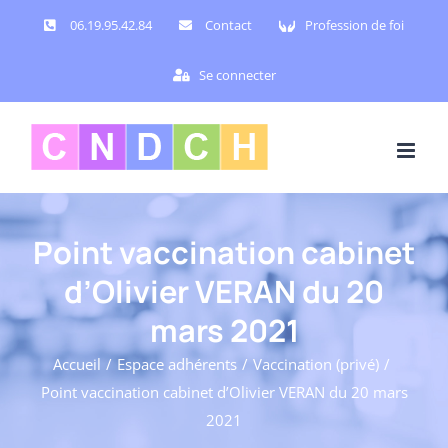
Passer
06.19.95.42.84
Contact
Profession de foi
au
contenu
Se connecter
Point vaccination cabinet
d’Olivier VERAN du 20
mars 2021
Accueil
Espace adhérents
Vaccination (privé)
Point vaccination cabinet d’Olivier VERAN du 20 mars
2021