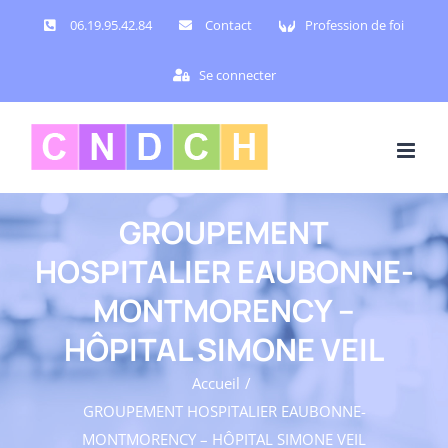
Passer
06.19.95.42.84
Contact
Profession de foi
au
contenu
Se connecter
GROUPEMENT
HOSPITALIER EAUBONNE-
MONTMORENCY –
HÔPITAL SIMONE VEIL
Accueil
GROUPEMENT HOSPITALIER EAUBONNE-
MONTMORENCY – HÔPITAL SIMONE VEIL