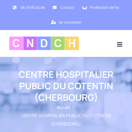
Passer
06.19.95.42.84
Contact
Profession de foi
au
contenu
Se connecter
CENTRE HOSPITALIER
PUBLIC DU COTENTIN
(CHERBOURG)
Accueil
CENTRE HOSPITALIER PUBLIC DU COTENTIN
(CHERBOURG)