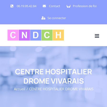
Passer
06.19.95.42.84
Contact
Profession de foi
au
contenu
Se connecter
CENTRE HOSPITALIER
DROME VIVARAIS
Accueil
CENTRE HOSPITALIER DROME VIVARAIS