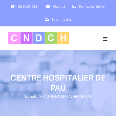
Passer
06.19.95.42.84
Contact
Profession de foi
au
contenu
Se connecter
CENTRE HOSPITALIER DE
PAU
Accueil
CENTRE HOSPITALIER DE PAU