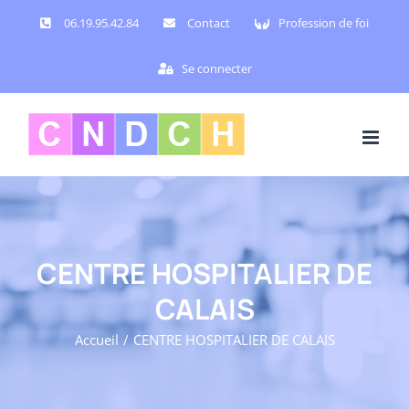
Passer
06.19.95.42.84
Contact
Profession de foi
au
contenu
Se connecter
CENTRE HOSPITALIER DE
CALAIS
Accueil
CENTRE HOSPITALIER DE CALAIS