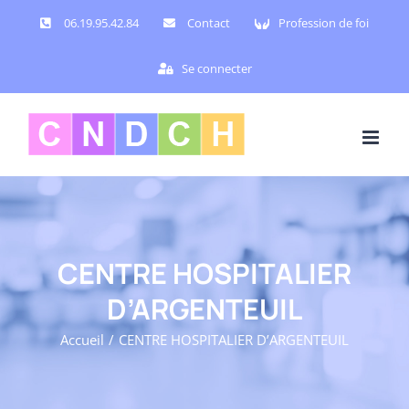
Passer
06.19.95.42.84
Contact
Profession de foi
au
contenu
Se connecter
CENTRE HOSPITALIER
D’ARGENTEUIL
Accueil
CENTRE HOSPITALIER D’ARGENTEUIL