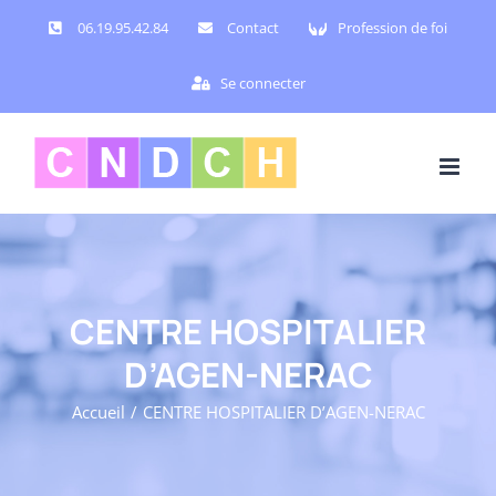
Passer
06.19.95.42.84
Contact
Profession de foi
au
contenu
Se connecter
CENTRE HOSPITALIER
D’AGEN-NERAC
Accueil
CENTRE HOSPITALIER D’AGEN-NERAC