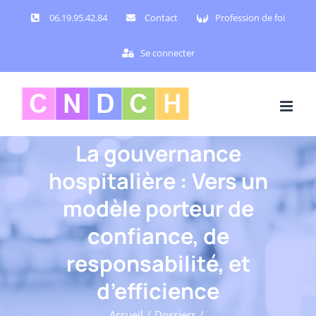
Passer
06.19.95.42.84
Contact
Profession de foi
au
contenu
Se connecter
La gouvernance
hospitalière : Vers un
modèle porteur de
confiance, de
responsabilité, et
d’efficience
Accueil
Dossiers