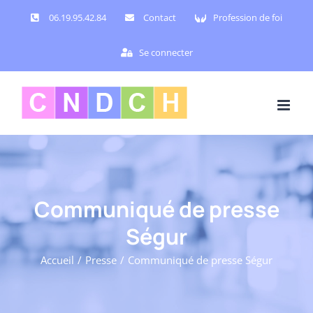
Passer
06.19.95.42.84
Contact
Profession de foi
au
contenu
Se connecter
Communiqué de presse
Ségur
Accueil
Presse
Communiqué de presse Ségur